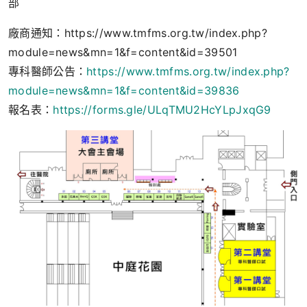
部
廠商通知：https://www.tmfms.org.tw/index.php?
module=news&mn=1&f=content&id=39501
專科醫師公告：
https://www.tmfms.org.tw/index.php?
module=news&mn=1&f=content&id=39836
報名表：
https://forms.gle/ULqTMU2HcYLpJxqG9